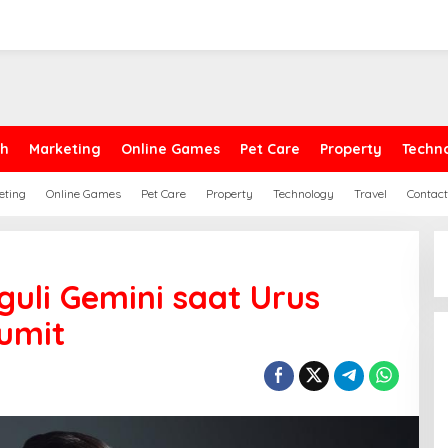
th
Marketing
Online Games
Pet Care
Property
Techn
eting
Online Games
Pet Care
Property
Technology
Travel
Contact
uli Gemini saat Urus
umit