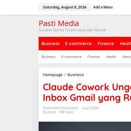
Skip
to
Add a Menu
Saturday, August 8, 2026
content
Pasti Media
Sumber Berita Terpercaya dan Akurat
Business
E-commerce
Finance
Heal
Business
E-commerce
Finance
Health
Mark
Claude
Homepage
/
Business
Cowork
Claude Cowork Ungg
Ungguli
Gemini
Inbox Gmail yang R
saat
Urus
Inbox
Pastimedia Pastimedia
July 8, 2026
Gmail
Business
368 Views
yang
Rumit