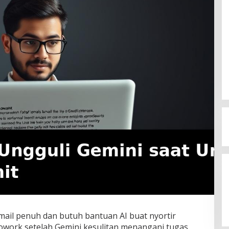
ail penuh dan butuh bantuan AI buat nyortir
owork setelah Gemini kesulitan menangani tugas