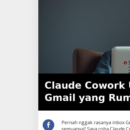
Pernah nggak rasanya inbox Gm
semuanya? Saya coba Claude C