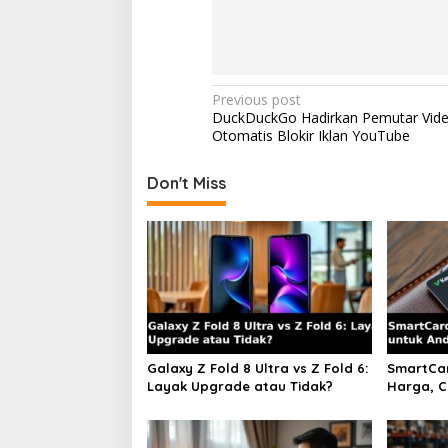
Post
Previous post
DuckDuckGo Hadirkan Pemutar Vid
navigation
Otomatis Blokir Iklan YouTube
Don't Miss
Galaxy Z Fold 8 Ultra vs Z Fold 6:
SmartCar
Layak Upgrade atau Tidak?
Harga, C
iOS