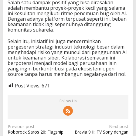
Salah satu dampak positif yang bisa dirasakan
i
adalah membantu proyek-proyek kecil yang selama
A
ini kesulitan mengikuti ritme penemuan bug oleh AI.
I
Dengan adanya platform terpusat seperti ini, beban
keamanan tidak lagi sepenuhnya ditanggung
komunitas sukarela.
Selain itu, inisiatif ini juga mencerminkan
pergeseran strategi industri teknologi besar dalam
menghadapi risiko yang muncul dari penggunaan AI
untuk keamanan siber. Kolaborasi semacam ini
berpotensi menjadi model bagi perusahaan lain
yang ingin berkontribusi pada ekosistem open
source tanpa harus membangun segalanya dari nol.
Post Views:
671
Follow Us
P
Previous post
Next post
Roborock Saros 20: Flagship
Bravia 9 II: TV Sony dengan