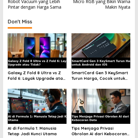
o
Robot Vacuum yang Lebih
Micro RGB yang Bikin Warna
s
Pintar dengan Harga Sama
Makin Nyata
t
Don't Miss
n
a
v
i
g
a
Galaxy Z Fold 8 Ultra vs Z
SmartCard Gen 3 KeySmart
t
Fold 6: Layak Upgrade atau
Turun Harga, Cocok untuk
Tidak?
Android dan iOS
i
o
n
AI di Formula 1: Manusia
Tips Menjaga Privasi
Tetap Jadi Kunci Utama
Obrolan AI dari Kebocoran