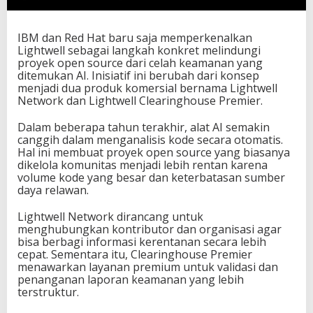
d
H
a
IBM dan Red Hat baru saja memperkenalkan
t
Lightwell sebagai langkah konkret melindungi
L
proyek open source dari celah keamanan yang
i
ditemukan AI. Inisiatif ini berubah dari konsep
n
menjadi dua produk komersial bernama Lightwell
d
Network dan Lightwell Clearinghouse Premier.
u
n
Dalam beberapa tahun terakhir, alat AI semakin
g
canggih dalam menganalisis kode secara otomatis.
i
Hal ini membuat proyek open source yang biasanya
O
dikelola komunitas menjadi lebih rentan karena
p
volume kode yang besar dan keterbatasan sumber
e
daya relawan.
n
S
Lightwell Network dirancang untuk
o
menghubungkan kontributor dan organisasi agar
u
bisa berbagi informasi kerentanan secara lebih
r
cepat. Sementara itu, Clearinghouse Premier
c
menawarkan layanan premium untuk validasi dan
e
penanganan laporan keamanan yang lebih
d
terstruktur.
a
r